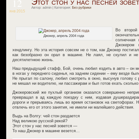
12
Этот стон у нас песней зове
Автор: admin | Категория:
Без рубрики
янв 2015
Во второй
окончатель
Джокер, апрель 2004 года
солнечная 
Джокером 
хендлингу. Но эта история совсем не о том, как Джокер постигал
как безобразно он орал в машине. Не лаял, не скулил и 
десятилетнюю жизнь.
Наш предыдущий стафф, Бой, очень любил ездить в авто – он мо
в ногах у переднего сиденья, на заднем сидении – ему везде был
Не прыгал по салону, любил смотреть в окно, высунув голову с
не мешал ни водителю, ни пассажирам и был готов ехать сколько 
Джокеровский же пухлый организм оказался совершенно непри
превращал в ад каждую поездку с ним, издавая душераздира
дороги и прерываясь лишь во время остановок на светофорах. Н
отвлечь его от этого занятия, не имели ни малейшего действия.
Выдь на Волгу: чей стон раздается
Над великою русской рекой?
Этот стон у нас песней зовется —
То наш Джокер в машине везется…