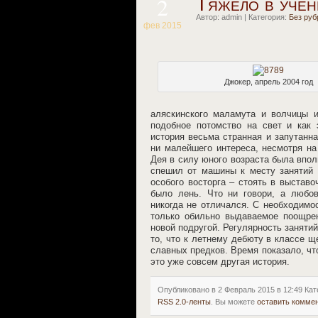
2
Тяжело в учен
Автор: admin | Категория:
Без руб
фев 2015
Джокер, апрель 2004 год
аляскинского маламута и волчицы и
подобное потомство на свет и как 
история весьма странная и запутанн
ни малейшего интереса, несмотря на
Дея в силу юного возраста была впо
спешил от машины к месту занятий 
особого восторга – стоять в выстав
было лень. Что ни говори, а любо
никогда не отличался. С необходимо
только обильно выдаваемое поощре
новой подругой. Регулярность заняти
то, что к летнему дебюту в классе щ
славных предков. Время показало, ч
это уже совсем другая история.
Опубликовано в 2 Февраль 2015 в 12:49 Кат
RSS 2.0-ленты
. Вы можете
оставить комме