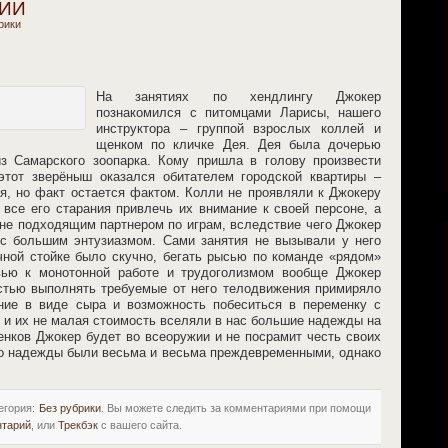
ии
рики
На занятиях по хендлингу Джокер
познакомился с питомцами Ларисы, нашего
инструктора – группой взрослых коллей и
щенком по кличке Дея. Дея была дочерью
з Самарского зоопарка. Кому пришла в голову произвести
этот зверёныш оказался обитателем городской квартиры –
ая, но факт остается фактом. Колли не проявляли к Джокеру
 все его старания привлечь их внимание к своей персоне, а
лне подходящим партнером по играм, вследствие чего Джокер
с большим энтузиазмом. Сами занятия не вызывали у него
очной стойке было скучно, бегать рысью по команде «рядом»
вью к монотонной работе и трудоголизмом вообще Джокер
стью выполнять требуемые от него телодвижения примиряло
ние в виде сыра и возможность побеситься в переменку с
й и их не малая стоимость вселяли в нас большие надежды на
енков Джокер будет во всеоружии и не посрамит честь своих
то надежды были весьма и весьма преждевременными, однако
егория:
Без рубрики
. Вы можете следить за комментариями при помощи
нтарий
, или
Трекбэк
с вашего сайта.