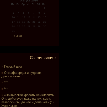
Август 2026
Пн
Вт
Ср
Чт
Пт
Сб
Вс
1
2
3
4
5
6
7
8
9
10
11
12
13
14
15
16
17
18
19
20
21
22
23
24
25
26
27
28
29
30
31
« Июл
Свежие записи
Первый друг
О стаффордах и чудесах
дрессировки
***
***
«Привилегии красоты неизмеримы.
Она действует даже на тех, кому,
казалось бы, до нее и дела нет» (с)
Жан Кокто