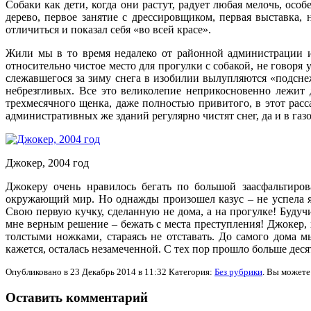
Собаки как дети, когда они растут, радует любая мелочь, ос
дерево, первое занятие с дрессировщиком, первая выставка, 
отличиться и показал себя «во всей красе».
Жили мы в то время недалеко от районной администрации и 
относительно чистое место для прогулки с собакой, не говор
слежавшегося за зиму снега в изобилии вылупляются «подсн
небрезгливых. Все это великолепие неприкосновенно лежит 
трехмесячного щенка, даже полностью привитого, в этот расс
административных же зданий регулярно чистят снег, да и в газ
Джокер, 2004 год
Джокеру очень нравилось бегать по большой заасфальтиров
окружающий мир. Но однажды произошел казус – не успела я
Свою первую кучку, сделанную не дома, а на прогулке! Будуч
мне верным решение – бежать с места преступления! Джокер,
толстыми ножками, стараясь не отставать. До самого дома 
кажется, осталась незамеченной. С тех пор прошло больше десят
Опубликовано в 23 Декабрь 2014 в 11:32 Категория:
Без рубрики
. Вы можете
Оставить комментарий