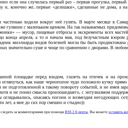
обенно если она случилась первый раз – первая прогулка, перв
ну и, конечно же, первые «делишки», сделанные не дома, а на
частенько ходили вокруг неё гулять. В марте месяце в Сама
я уже гулянии с маленьким щенком. На так называемых придомовы
ежники» — мусор, пищевые отбросы и экскременты всех мастей
до конца апреля, а то и начала мая, под безучастным взором
адник миллиарда видов болезней могла бы быть продиктована ра
онах значительно суше и чище по сравнению с дворами. В любом 
анной площадке перед входом, глазеть на птичек и на прох
 оглянуться, как наше чернопопое чудо положило кучку прямо 
и не подготовленной к такому повороту событий, и не имея зара
 хотя и не понял смысла произошедшего, с энтузиазмом подде
мы оглядывались, опасаясь погони и возмездия негодующих сот
и лет, а мне до сих пор смешно и стыдно))
 следить за комментариями при помощи
RSS 2.0-ленты
. Вы можете
оставить к