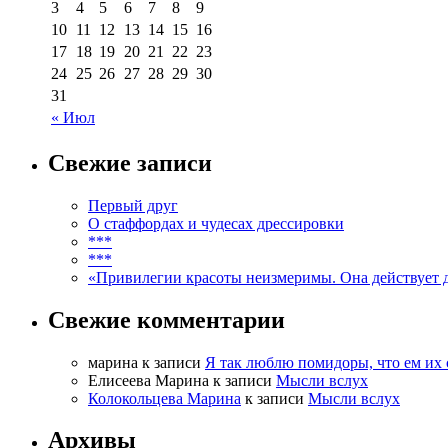
3
4
5
6
7
8
9
10
11
12
13
14
15
16
17
18
19
20
21
22
23
24
25
26
27
28
29
30
31
« Июл
Свежие записи
Первый друг
О стаффордах и чудесах дрессировки
***
***
«Привилегии красоты неизмеримы. Она действует даж
Свежие комментарии
марина
к записи
Я так люблю помидоры, что ем их 
Елисеева Марина
к записи
Мысли вслух
Колокольцева Марина
к записи
Мысли вслух
Архивы