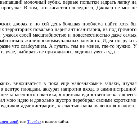
ый выпавший молочный зубик, первые попытки задрать лапку на
 прогулке. В том, что касается последнего, Джокер не мог не
рских дворах и по сей день большая проблема найти хотя бы
х территориях повально царит антисанитария, из-под грязного
, ужасая своей масштабностью и повсеместностью даже самых
 работников жилищно-коммунальных хозяйств. Идея погрузить
зве что слабоумием. А гулять, тем не менее, где-то нужно. У
случае, выбирать не приходилось, ходили гулять туда.
ожих, внюхиваться в пока еще малознакомые запахи, изучая
в центре площади, аккурат напротив входа в администрацию!
нее запасенного пакетика, я приняла единственное казавшееся
ржал мою идею и довольно шустро перебирал своими короткими
рудников администрации, к счастью наша маленькая шалость,
омментарий
, или
Трекбэк
с вашего сайта.